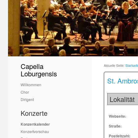
Capella
Aktuelle Seite:
Startseit
Loburgensis
St. Ambros
Willkommen
Chor
Lokalität
Dirigent
Konzerte
Webseite:
Konzertkalender
Straße:
Konzertvorschau
Postleitzahl: