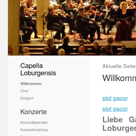
Capella
Aktuelle Seit
Loburgensis
Willkom
Willkommen
Chor
slot gacor
Dirigent
slot gacor
Konzerte
Liebe G
Konzertkalender
Loburgen
Konzertvorschau